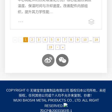
温度、保温时间与冷却速度，改善配件内部组
织，提升其力学性能…
«
‹
1
2
3
4
5
6
7
8
9
10
...
18
19
›
»
COPYRIGHT © 无锡宝世金属制品有限公司 版权归本公司所有，未经
授权，任何其他公司或个人均不允许来复制、抄袭！
WUXI BAOSHI METAL PRODUCTS CO., LTD. ALL RIGHT
RESERVED.
苏ICP备20033383号-1